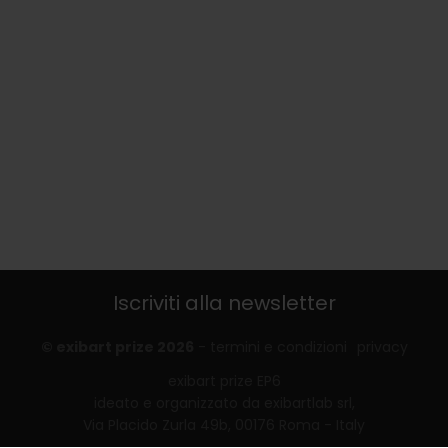
Iscriviti alla newsletter
© exibart prize 2026
-
termini e condizioni
privacy
exibart prize EP6
ideato e organizzato da exibartlab srl,
Via Placido Zurla 49b, 00176 Roma - Italy