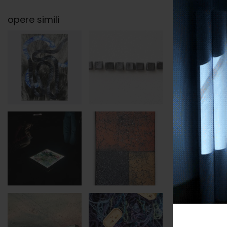
opere simili
categori
soggett
tags