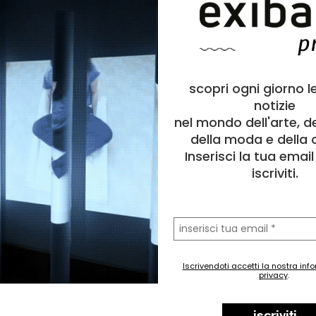
scopri ogni giorno l
notizie
nel mondo dell'arte, d
della moda e della c
Inserisci la tua emai
iscriviti.
la
tua
email
Iscrivendoti accetti la nostra inf
privacy
.
a
Pittura
o
Politico/Sociale, Natura, Animale
FabiolaPorchi
,
Spot
,
Robot
,
Miniature
iscriviti