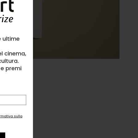
e ultime
el cinema,
ultura.
l e premi
ormativa sulla