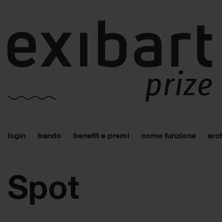
login
bando
benefit e premi
come funziona
arch
Spot