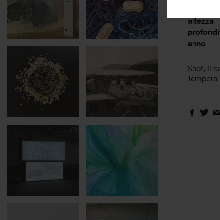
base
altezza
profondi
anno
Spot, il 
Tempera e