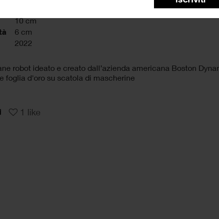
10 cm
10 cm
tà
6 cm
2022
cane robot ideato e creato dall’azienda americana Boston Dyna
 foglia d'oro su scatola di mascherine
1
like