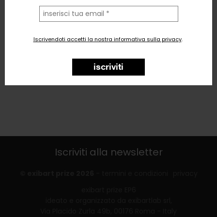
la
tua
email
Iscrivendoti accetti la nostra informativa sulla privacy
.
iscriviti
Iscriviti alla newsletter
© exibart prize 2026
-
termini e condizioni
privacy
exibart prize EP6
ideato e organizzato da exibartlab srl,
Via Placido Zurla 49b, 00176 Roma - Italy