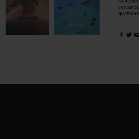
Nell’oper
cercando 
quotidia