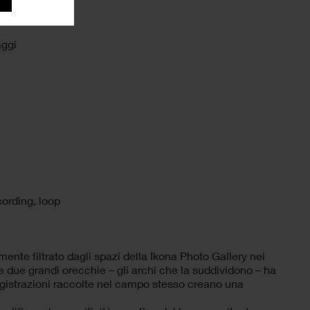
aggi
cording, loop
te filtrato dagli spazi della Ikona Photo Gallery nei
e due grandi orecchie – gli archi che la suddividono – ha
registrazioni raccolte nel campo stesso creano una