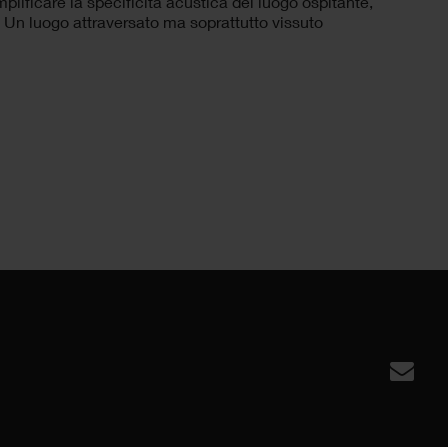
mplificare la specificità acustica del luogo ospitante,
 Un luogo attraversato ma soprattutto vissuto