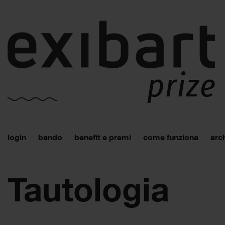
login
bando
benefit e premi
come funziona
arch
Tautologia