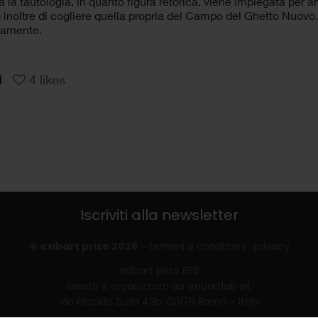
a la tautologia, in quanto figura retorica, viene impiegata per a
inoltre di cogliere quella propria del Campo del Ghetto Nuovo.
namente.
4
likes
Iscriviti alla newsletter
© exibart prize 2026
-
termini e condizioni
privacy
exibart prize EP6
ideato e organizzato da exibartlab srl,
Via Placido Zurla 49b, 00176 Roma - Italy