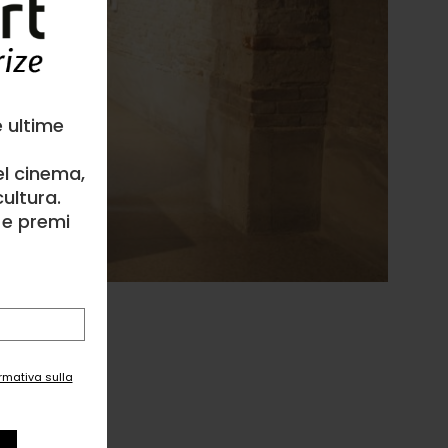
e ultime
el cinema,
ultura.
l e premi
ormativa sulla