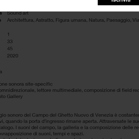
a
Sound art
o
Architettura, Astratto, Figura umana, Natura, Paesaggio, Vi
1
33
45
2020
a
ione sonora site-specific
mnidirezionale, lettore multimediale, composizione di field re
to Gallery
gio sonoro del Campo del Ghetto Nuovo di Venezia è costantemen
vi, quando la porta d’ingresso rimane aperta. Attraversate le su
dialogo. I suoni del campo, la galleria e la composizione delle 
sovrapposizione di suoni, tempi e spazi.