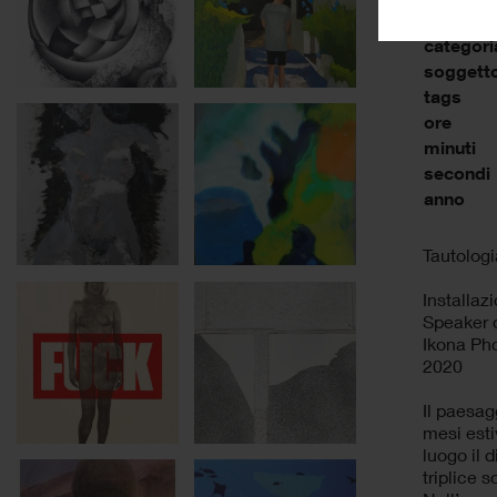
categori
soggett
tags
ore
minuti
secondi
anno
Tautologi
Installaz
Speaker o
Ikona Pho
2020
Il paesag
mesi esti
luogo il 
triplice 