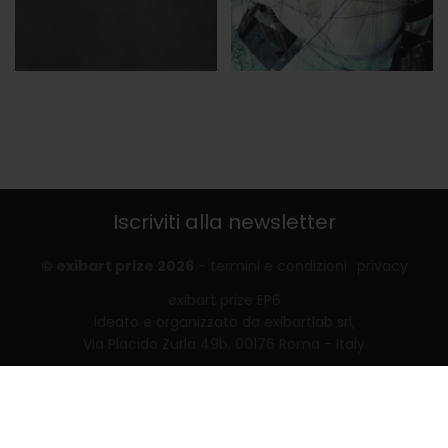
Iscriviti alla newsletter
© exibart prize 2026
-
termini e condizioni
privacy
exibart prize EP6
ideato e organizzato da exibartlab srl,
Via Placido Zurla 49b, 00176 Roma - Italy
web design and development by
Infmedia