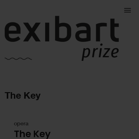
Togg
The Key
navig
opera
The Key