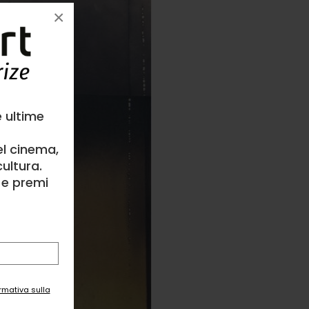
×
e ultime
el cinema,
ultura.
l e premi
ormativa sulla