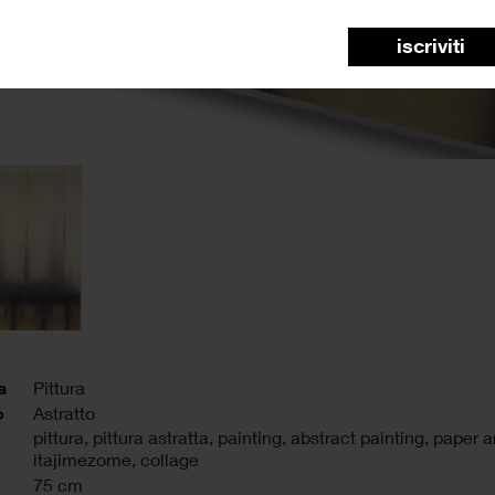
iscriviti
a
Pittura
o
Astratto
pittura
,
pittura astratta
,
painting
,
abstract painting
,
paper a
itajimezome
,
collage
75 cm