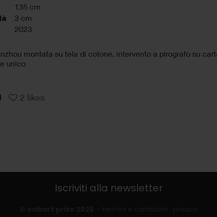
135 cm
tà
3 cm
2023
zhou montata su tela di cotone, intervento a pirografo su carta
e unico
2
likes
Iscriviti alla newsletter
© exibart prize 2026
-
termini e condizioni
privacy