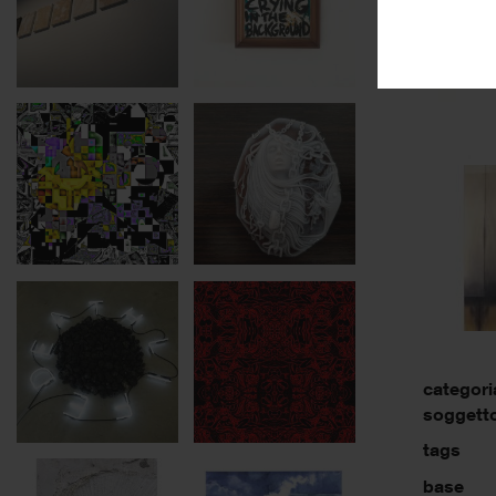
categori
soggett
tags
base