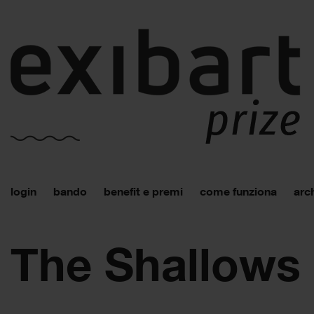
login
bando
benefit e premi
come funziona
arch
The Shallows 