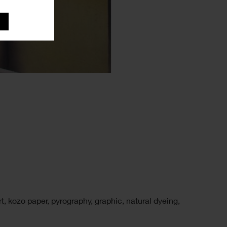
rt
,
kozo paper
,
pyrography
,
graphic
,
natural dyeing
,