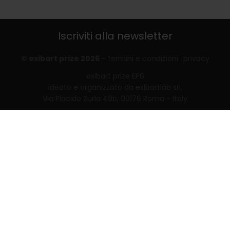
Iscriviti alla newsletter
© exibart prize 2026
-
termini e condizioni
privacy
exibart prize EP6
ideato e organizzato da exibartlab srl,
Via Placido Zurla 49b, 00176 Roma - Italy
web design and development by
Infmedia