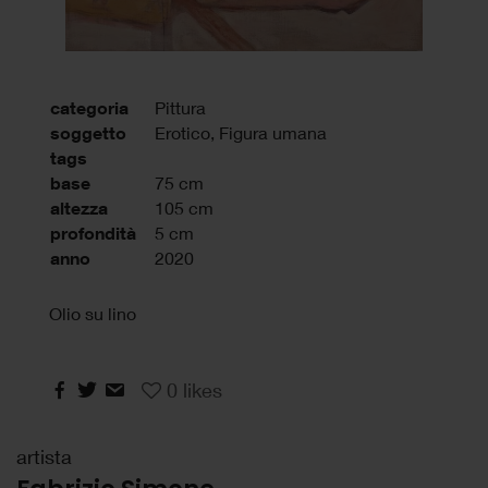
categoria
Pittura
soggetto
Erotico, Figura umana
tags
base
75 cm
altezza
105 cm
profondità
5 cm
anno
2020
Olio su lino
0
likes
artista