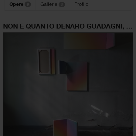
Opere
Gallerie
Profilo
9
3
NON È QUANTO DENARO GUADAGNI, MA COME PASSI LE TUE GIORNATE, CHE FA LA DIFFERENZA. “Beati i puri di Cuore, perché loro vedranno Dio”