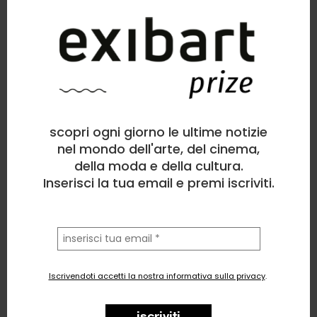
scopri ogni giorno le ultime notizie
ANDREA MARIO BERT
Pittura
, Viaggi, Paesaggio, Bellezza, Astratto
nel mondo dell'arte, del cinema,
della moda e della cultura.
4
likes
Inserisci la tua email e premi iscriviti.
OGNI FINESTRA, SE APERTA, E’ UN QUADRO
la
tua
email
Iscrivendoti accetti la nostra informativa sulla privacy
.
iscriviti