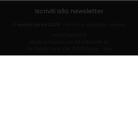
Iscriviti alla newsletter
© exibart prize 2026
-
termini e condizioni
privacy
exibart prize EP6
ideato e organizzato da exibartlab srl,
Via Placido Zurla 49b, 00176 Roma - Italy
web design and development by
Infmedia