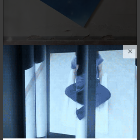
×
ANDREA MARIO BERT
Pittura
, Architettura, Bellezza, Natura, Paesaggio
1
like
COME UN GIORNO QUALSIASI, MA VISSUTO INTENSAMENTE