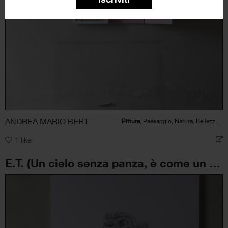
ANDREA MARIO BERT
Pittura
, Paesaggio, Natura, Bellezza, Astratto
1
like
E.T. (Un cielo senza panza, è come un uomo senza stelle)