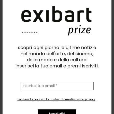
scopri ogni giorno le ultime notizie
Nicola Guastamacchia
Fotografia
, Politico/Sociale
nel mondo dell'arte, del cinema,
della moda e della cultura.
3
likes
Inserisci la tua email e premi iscriviti.
Un posto al sole
la
tua
email
Iscrivendoti accetti la nostra informativa sulla privacy
.
iscriviti