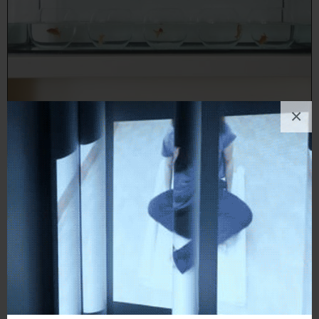
×
Nicola Guastamacchia
Scultura
, Politico/Sociale
6
likes
London (behind the walls)