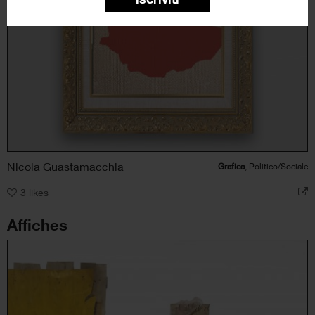
Nicola Guastamacchia
Grafica
, Politico/Sociale
3
likes
Affiches