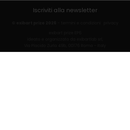
Iscriviti alla newsletter
© exibart prize 2026
-
termini e condizioni
privacy
exibart prize EP6
ideato e organizzato da exibartlab srl,
Via Placido Zurla 49b, 00176 Roma - Italy
web design and development by
Infmedia