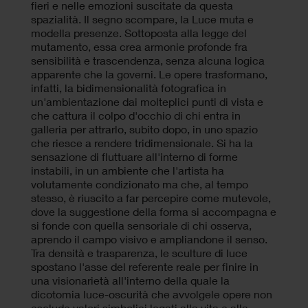
fieri e nelle emozioni suscitate da questa
spazialità. Il segno scompare, la Luce muta e
modella presenze. Sottoposta alla legge del
mutamento, essa crea armonie profonde fra
sensibilità e trascendenza, senza alcuna logica
apparente che la governi. Le opere trasformano,
infatti, la bidimensionalità fotografica in
un'ambientazione dai molteplici punti di vista e
che cattura il colpo d'occhio di chi entra in
galleria per attrarlo, subito dopo, in uno spazio
che riesce a rendere tridimensionale. Si ha la
sensazione di fluttuare all'interno di forme
instabili, in un ambiente che l'artista ha
volutamente condizionato ma che, al tempo
stesso, è riuscito a far percepire come mutevole,
dove la suggestione della forma si accompagna e
si fonde con quella sensoriale di chi osserva,
aprendo il campo visivo e ampliandone il senso.
Tra densità e trasparenza, le sculture di luce
spostano l'asse del referente reale per finire in
una visionarietà all'interno della quale la
dicotomia luce-oscurità che avvolgele opere non
esclude valori simbolici legati alla vita e alla