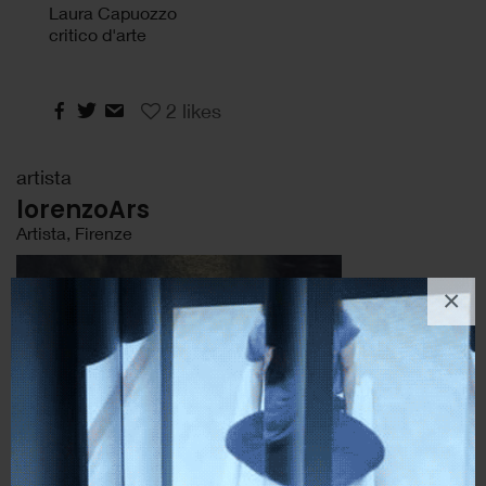
Laura Capuozzo
critico d'arte
2
likes
artista
lorenzoArs
Artista, Firenze
×