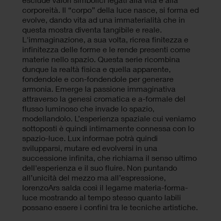
corporeità. Il “corpo” della luce nasce, si forma ed
evolve, dando vita ad una immaterialità che in
questa mostra diventa tangibile e reale.
L'immaginazione, a sua volta, ricrea finitezza e
infinitezza delle forme e le rende presenti come
materie nello spazio. Questa serie ricombina
dunque la realtà fisica e quella apparente,
fondendole e con-fondendole per generare
armonia. Emerge la passione immaginativa
attraverso la genesi cromatica e a-formale del
flusso luminoso che invade lo spazio,
modellandolo. L’esperienza spaziale cui veniamo
sottoposti è quindi intimamente connessa con lo
spazio-luce. Lux informae potrà quindi
svilupparsi, mutare ed evolversi in una
successione infinita, che richiama il senso ultimo
dell'esperienza e il suo fluire. Non puntando
all’unicità del mezzo ma all’espressione,
lorenzoArs salda così il legame materia-forma-
luce mostrando al tempo stesso quanto labili
possano essere i confini tra le tecniche artistiche.