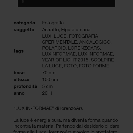
categoria
Fotografia
soggetto
Astratto, Figura umana
LUX
,
LUCE
,
FOTOGRAFIA
SPERIMENTALE
,
ANOALOGICO
,
POLAROID
,
LORENZOARS
,
tags
LUXINFORMAE
,
LUX INFORMAE
,
YEAR OF LIGHT 2015
,
SCOLPIRE
LA LUCE
,
FOTO
,
FOTO FORME
base
70 cm
altezza
100 cm
profondità
5 cm
anno
2011
“LUX IN-FORMAE” di lorenzoArs
La luce è energia pura, ma diventa forma quando
incontra la materia. Partendo dal desiderio di dare
forma alla Luce, lorenzoArs avvolge lo spettatore