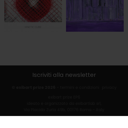
Iscriviti alla newsletter
© exibart prize 2026
-
termini e condizioni
privacy
exibart prize EP6
ideato e organizzato da exibartlab srl,
Via Placido Zurla 49b, 00176 Roma - Italy
web design and development by
Infmedia