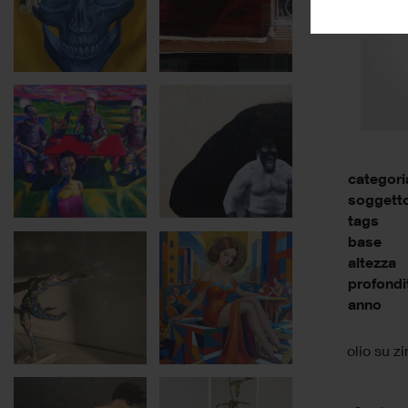
categori
soggett
tags
base
altezza
profondi
anno
olio su z