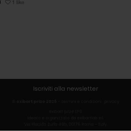
1
like
Iscriviti alla newsletter
© exibart prize 2026
-
termini e condizioni
privacy
exibart prize EP6
ideato e organizzato da exibartlab srl,
Via Placido Zurla 49b, 00176 Roma - Italy