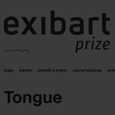
login
bando
benefit e premi
come funziona
arch
Tongue