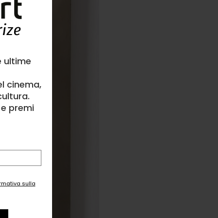
e ultime
el cinema,
ultura.
l e premi
ormativa sulla