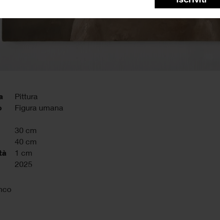
a
Pittura
o
Figura umana
30 cm
40 cm
tà
1 cm
2025
inco