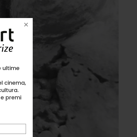
×
e ultime
el cinema,
ultura.
l e premi