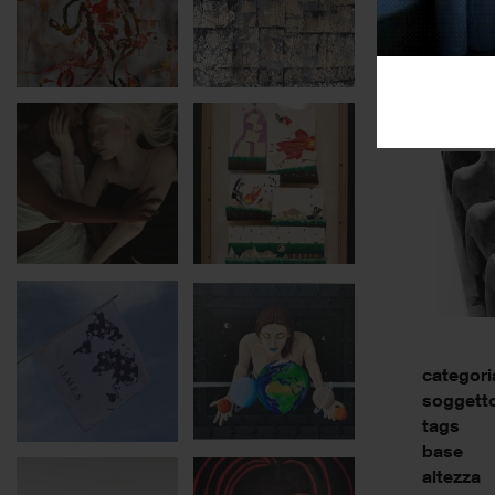
categori
soggett
tags
base
altezza