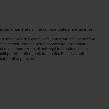
te in serie numerata al fine commerciale, ma è già in sé
e l’uomo cerca di sopravvivere, soffocato nell'incubatore
 esistenza. Tuttavia non è sopraffatto, egli resiste.
 di disumanizzarlo, di sottrargli la dignità e la sua
erfetti, tutti uguali, tutti in fila. Esseri viventi
sabituati al pensiero.