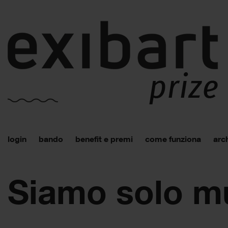
login
bando
benefit e premi
come funziona
arch
Siamo solo mu