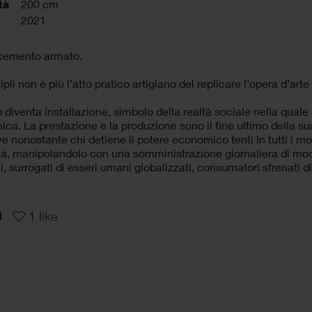
tà
200 cm
2021
cemento armato.
ipli non è più l’atto pratico artigiano del replicare l’opera d’ar
lo diventa installazione, simbolo della realtà sociale nella qual
nica. La prestazione e la produzione sono il fine ultimo della sua
e nonostante chi detiene il potere economico tenti in tutti i modi
tà, manipolandolo con una somministrazione giornaliera di modelli p
, surrogati di esseri umani globalizzati, consumatori sfrenati di
1
like