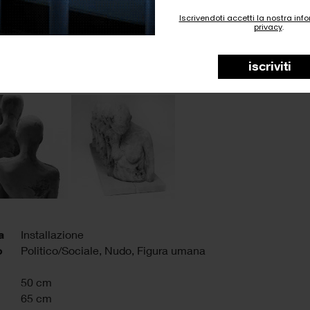
Iscrivendoti accetti la nostra inf
privacy
.
iscriviti
a
Installazione
o
Politico/Sociale, Nudo, Figura umana
50 cm
65 cm