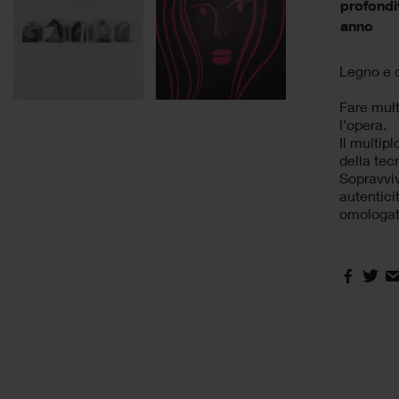
profondi
anno
Legno e 
Fare mult
l’opera.
Il multip
della tec
Sopravviv
autentici
omologati